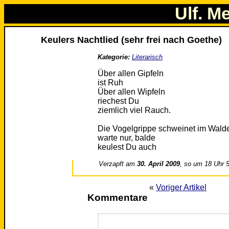
Ulf. M
Keulers Nachtlied (sehr frei nach Goethe)
Kategorie:
Literarisch
Über allen Gipfeln
ist Ruh
Über allen Wipfeln
riechest Du
ziemlich viel Rauch.
Die Vogelgrippe schweinet im Wald
warte nur, balde
keulest Du auch
Verzapft am
30. April 2009
, so um 18 Uhr 
«
Voriger Artikel
Kommentare