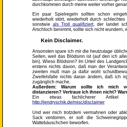
durchkommen durch meine weiter vorher genan
Ein paar Spielregeln sollten schon einge
wiederholt stört, wiederholt durch schlechtes
sonstwie
als Troll qualifiziert
, der landet sc
Arschloch benimmt, sollte sich nicht wundern, 
Kein Disclaimer.
Ansonsten spare ich mir die heutzutage übliche
Seiten, weil das Blödsinn ist (auf den ich all
bin). Wieso Blödsinn? Im Urteil des Landgeri
erstens nichts davon, daß man der Verantwo
zweiten muß man ja dafür wohl schuldbewuß
Zweifelsfalle nichts daran ändern, daß ich i
zugänglich mache.
Außerdem: Warum sollte ich mich 
distanzieren? Vertraue ich ihnen nicht? Wa
Ein etwas fachlicherer Artikel
http://jendryschik.de/misc/disclaimer
Und wer mich trotzdem vermahnen oder abkl
Sack verdorren, er soll die Schweinegrip
Wattebäuschchen beworfen.