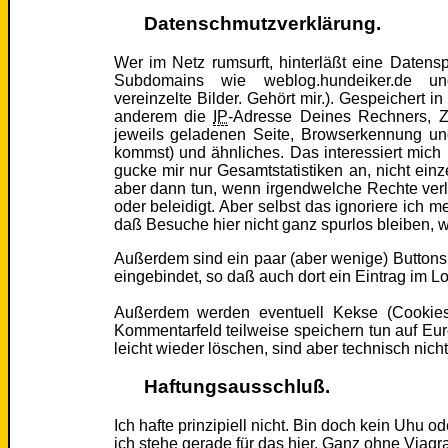
Datenschmutzverklärung.
Wer im Netz rumsurft, hinterläßt eine Datens
Subdomains wie weblog.hundeiker.de und
vereinzelte Bilder. Gehört mir.). Gespeichert 
anderem die
IP
-Adresse Deines Rechners, Z
jeweils geladenen Seite, Browserkennung un
kommst) und ähnliches. Das interessiert mich
gucke mir nur Gesamtstatistiken an, nicht einz
aber dann tun, wenn irgendwelche Rechte ver
oder beleidigt. Aber selbst das ignoriere ich me
daß Besuche hier nicht ganz spurlos bleiben,
Außerdem sind ein paar (aber wenige) Buttons
eingebindet, so daß auch dort ein Eintrag im Lo
Außerdem werden eventuell Kekse (Cookies
Kommentarfeld teilweise speichern tun auf Eu
leicht wieder löschen, sind aber technisch nich
Haftungsausschluß.
Ich hafte prinzipiell nicht. Bin doch kein Uhu o
ich stehe gerade für das hier. Ganz ohne Viagra