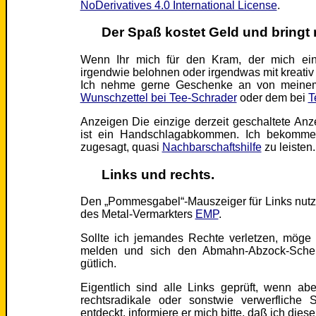
NoDerivatives 4.0 International License
.
Der Spaß kostet Geld und bringt n
Wenn Ihr mich für den Kram, der mich ei
irgendwie belohnen oder irgendwas mit kreativ b
Ich nehme gerne Geschenke an von mein
Wunschzettel bei Tee-Schrader
oder dem bei
T
Anzeigen Die einzige derzeit geschaltete Anze
ist ein Handschlagabkommen. Ich bekomme
zugesagt, quasi
Nachbarschaftshilfe
zu leisten.
Links und rechts.
Den „Pommesgabel“-Mauszeiger für Links nutz
des Metal-Vermarkters
EMP
.
Sollte ich jemandes Rechte verletzen, möge 
melden und sich den Abmahn-Abzock-Scheiß
gütlich.
Eigentlich sind alle Links geprüft, wenn ab
rechtsradikale oder sonstwie verwerfliche 
entdeckt, informiere er mich bitte, daß ich diese