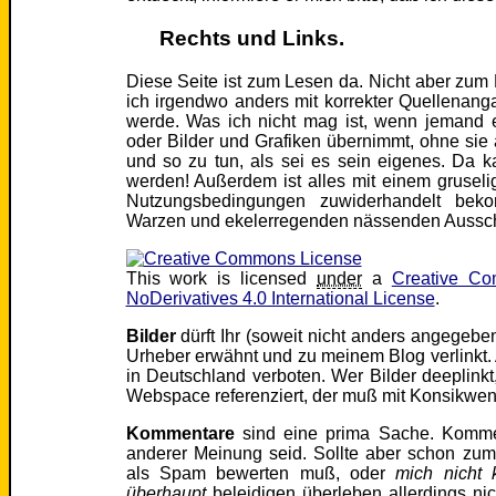
Rechts und Links.
Diese Seite ist zum Lesen da. Nicht aber zum
ich irgendwo anders mit korrekter Quellenan
werde. Was ich nicht mag ist, wenn jemand e
oder Bilder und Grafiken übernimmt, ohne sie
und so zu tun, als sei es sein eigenes. Da k
werden! Außerdem ist alles mit einem grusel
Nutzungsbedingungen zuwiderhandelt beko
Warzen und ekelerregenden nässenden Aussch
This work is licensed
under
a
Creative Co
NoDerivatives 4.0 International License
.
Bilder
dürft Ihr (soweit nicht anders angegeben
Urheber erwähnt und zu meinem Blog verlinkt. A
in Deutschland verboten. Wer Bilder deeplink
Webspace referenziert, der muß mit Konsikwe
Kommentare
sind eine prima Sache. Kommen
anderer Meinung seid. Sollte aber schon zum
als Spam bewerten muß, oder
mich nicht 
überhaupt
beleidigen überleben allerdings ni