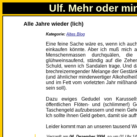
Ulf. Mehr oder mi
Alle Jahre wieder (lich)
Kategorie:
Altes Blog
Eine feine Sache wäre es, wenn ich auc
einkaufen könnte. Aber ich muß mich a
Menschenmassen durchquälen, di
glühweinsaufend, ständig auf die Zehen
Schuld, wenn ich Sandalen trage. Und d
brechreizerregender Melange der Gestän
(und ähnlicher minderwertiger Alkoholheiß
und im Fett vom vorletzten Jahr mißhan
sein soll).
Dazu ewiges Gedudel von Karussells
öffentlichen Flöten- und (schlimmer!) 
Taschengeld aufzubessern und mein Gehör
Ich sollte ihnen Geld geben, damit sie auf
Leider kommt man an unseren tausend We
Verzapft am
04. Dezember 2004
, so um 01 Uhr 14