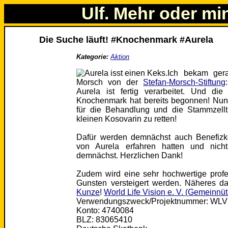
Ulf. Mehr oder mi
Die Suche läuft! #Knochenmark #Aurela
Kategorie:
Aktion
Ich bekam ger
Morsch von der
Stefan-Morsch-Stiftung
Aurela ist fertig verarbeitet. Und d
Knochenmark hat bereits begonnen! Nun
für die Behandlung und die Stammzellt
kleinen Kosovarin zu retten!
Dafür werden demnächst auch Benefizko
von Aurela erfahren hatten und nicht 
demnächst. Herzlichen Dank!
Zudem wird eine sehr hochwertige profe
Gunsten versteigert werden. Näheres 
Kunze
!
World Life Vision e. V. (Gemeinnüt
Verwendungszweck/Projektnummer: WLV
Konto: 4740084
BLZ: 83065410