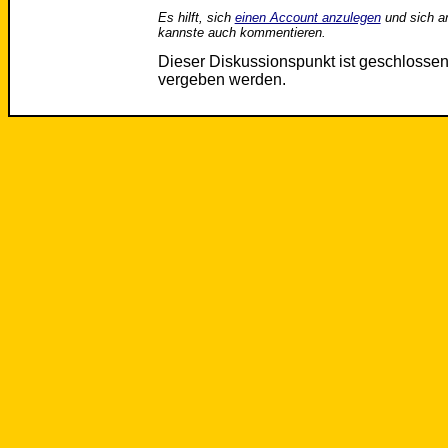
Es hilft, sich
einen Account anzulegen
und sich a
kannste auch kommentieren.
Dieser Diskussionspunkt ist geschloss
vergeben werden.