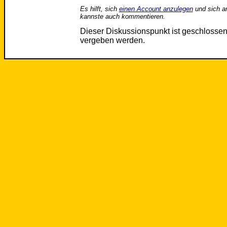
Es hilft, sich
einen Account anzulegen
und sich a
kannste auch kommentieren.
Dieser Diskussionspunkt ist geschloss
vergeben werden.