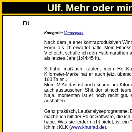
Ulf. Mehr oder mi
Fit
Kategorie:
Verausgabt
Nach dem ja eher kontraproduktiven Winte
Form, als ich erwartet hätte. Mein Fitnes
Vielleicht schaffe ich den Halbmarathon 
als letztes Jahr (1:44:45 h)...
Schuhe muß ich kaufen, mein Hel-Kay
Kilometer-Marke hat er auch jetzt überschr
160 Taler...
Mein MiAdidas ist auch schon bei Kilo
auch austauschen. Shit, der ist noch teurer
Naja, momentan ist er noch recht gut,
aushalten.
Ganz praktisch, Laufanalyseprogramme. D
mache ich mit der Polar-Software, die ich 
habe. Was sie leider nicht bietet, ist ei
ich mit KLK (
www.khurrad.de
).