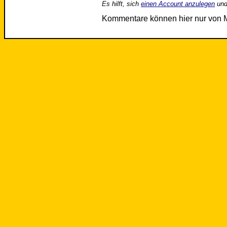
Es hilft, sich
einen Account anzulegen
und
Kommentare können hier nur von 