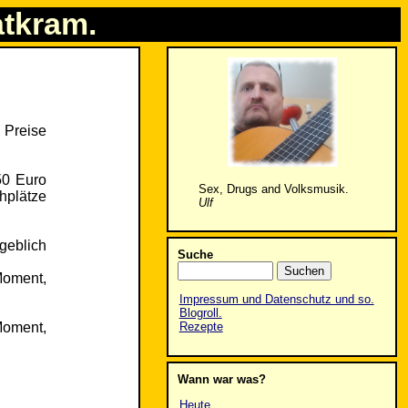
atkram.
. Preise
50 Euro
Sex, Drugs and Volksmusik.
hplätze
Ulf
geblich
Suche
 Moment,
Impressum und Datenschutz und so.
Blogroll.
 Moment,
Rezepte
Wann war was?
Heute