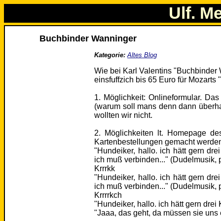
Ulf. M
Buchbinder Wanninger
Kategorie:
Altes Blog
Wie bei Karl Valentins "Buchbinder 
einsfuffzich bis 65 Euro für Mozarts
1. Möglichkeit: Onlineformular. Da
(warum soll mans denn dann überha
wollten wir nicht.
2. Möglichkeiten lt. Homepage des
Kartenbestellungen gemacht werde
"Hundeiker, hallo. ich hätt gern dr
ich muß verbinden..." (Dudelmusik, pl
Krrrkk
"Hundeiker, hallo. ich hätt gern dr
ich muß verbinden..." (Dudelmusik, pl
Krrrrkch
"Hundeiker, hallo. ich hätt gern drei
"Jaaa, das geht, da müssen sie uns e