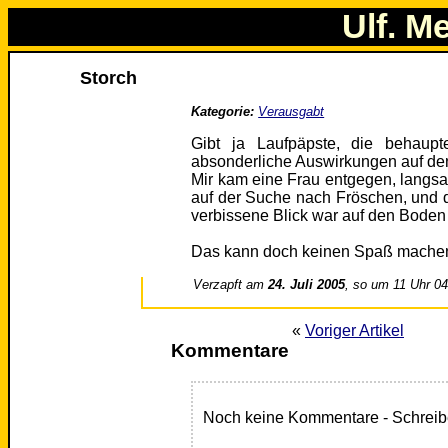
Ulf. M
Storch
Kategorie:
Verausgabt
Gibt ja Laufpäpste, die behaup
absonderliche Auswirkungen auf den 
Mir kam eine Frau entgegen, langsam
auf der Suche nach Fröschen, und d
verbissene Blick war auf den Boden g
Das kann doch keinen Spaß mache
Verzapft am
24. Juli 2005
, so um 11 Uhr 0
«
Voriger Artikel
Kommentare
Noch keine Kommentare - Schreib