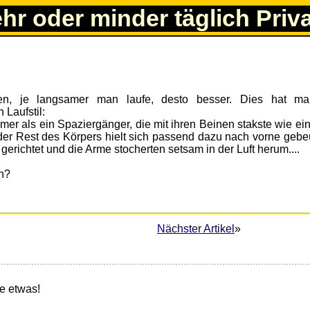
ehr oder minder täglich Priv
ten, je langsamer man laufe, desto besser. Dies hat m
Laufstil:
er als ein Spaziergänger, die mit ihren Beinen stakste wie ei
er Rest des Körpers hielt sich passend dazu nach vorne gebeu
erichtet und die Arme stocherten setsam in der Luft herum....
n?
4
Nächster Artikel
»
e etwas!