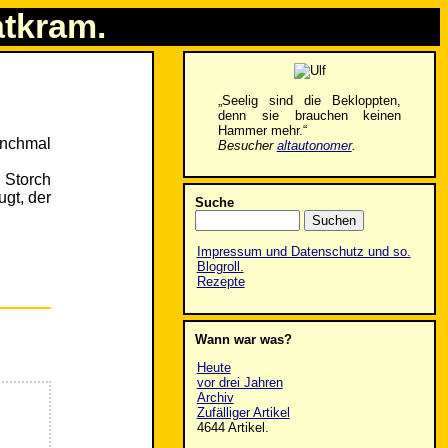
atkram.
„Seelig sind die Bekloppten,
denn sie brauchen keinen
Hammer mehr.“
anchmal
Besucher
altautonomer
.
n Storch
gt, der
Suche
Impressum und Datenschutz und so.
Blogroll.
Rezepte
Wann war was?
Heute
vor drei Jahren
Archiv
Zufälliger Artikel
4644 Artikel.