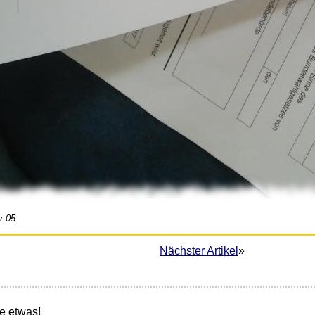
r 05
Nächster Artikel
»
e etwas!