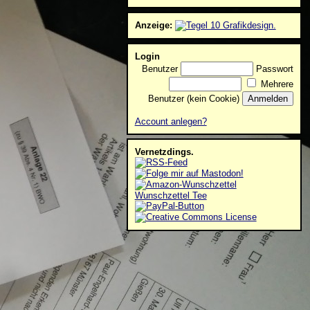
Anzeige:
Login
Benutzer
Passwort
Mehrere
Benutzer (kein Cookie)
Account anlegen?
Vernetzdings.
Wunschzettel Tee