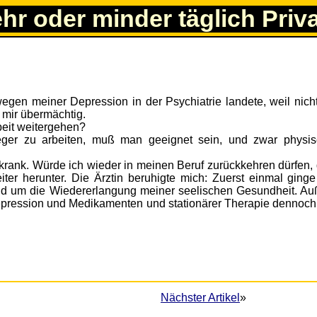
ehr oder minder täglich Priv
egen meiner Depression in der Psychiatrie landete, weil nich
n mir übermächtig.
beit weitergehen?
leger zu arbeiten, muß man geeignet sein, und zwar physi
h krank. Würde ich wieder in meinen Beruf zurückkehren dürfen,
er herunter. Die Ärztin beruhigte mich: Zuerst einmal ging
d um die Wiedererlangung meiner seelischen Gesundheit. A
z Depression und Medikamenten und stationärer Therapie dennoc
1
Nächster Artikel
»