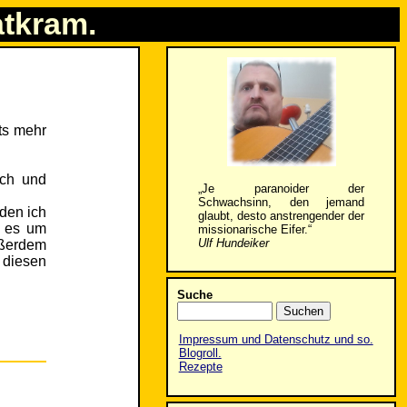
atkram.
ts mehr
sch und
„Je paranoider der
Schwachsinn, den jemand
 den ich
glaubt, desto anstrengender der
e es um
missionarische Eifer.“
Ulf Hundeiker
ußerdem
h diesen
Suche
Impressum und Datenschutz und so.
Blogroll.
Rezepte