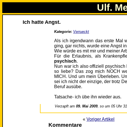
Ulf. M
Ich hatte Angst.
Kategorie:
Verrueckt
Als ich irgendwann das erste Mal w
ging, gar nichts, wurde eine Angst i
Wie würde es mit mir und meiner Ar
Für die Erlaubnis, als Krankenpf
psychisch
.
Nun war ich also offiziell psychisc
so liebe? Das zog mich NOCH weit
MICH. Und um mein Überleben. Un
sei ich nicht der einzige, der trot
Beruf ausübe.
Tatsache- ich übe ihn wieder aus.
Verzapft am
09. Mai 2009
, so um 05 Uhr 3
«
Voriger Artikel
Kommentare