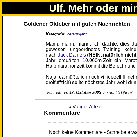
Ulf. Mehr oder mi
Goldener Oktober mit guten Nachrichten
Kategorie:
Verausgabt
Mann, mann, mann. Ich dachte, dies Jah
gewesen- ungeordnetes Training, kein
nach
Jack Daniels
(NEIN,
natürlich nicht
Jahr erquälten 10.000m-Zeit ein Mara
Halbmarathonzeit kommt die Berechnung je
Naja, da müßte ich noch viiiieeeelllll meh
dreifuffzich) sollte nächstes Jahr wohl dri
Verzapft am
17. Oktober 2005
, so um 10 Uhr 57
«
Voriger Artikel
Kommentare
Noch keine Kommentare - Schreibe etwa