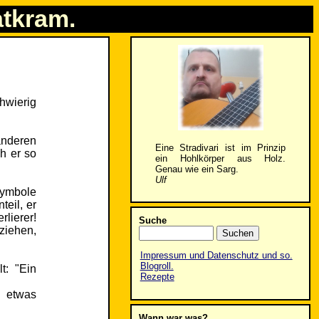
atkram.
hwierig
anderen
Eine Stradivari ist im Prinzip
h er so
ein Hohlkörper aus Holz.
Genau wie ein Sarg.
Ulf
Symbole
teil, er
rlierer!
Suche
ziehen,
Impressum und Datenschutz und so.
Blogroll.
t: "Ein
Rezepte
l etwas
Wann war was?