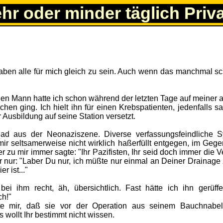
ehr oder minder täglich Priv
 haben alle für mich gleich zu sein. Auch wenn das manchmal sc
en Mann hatte ich schon während der letzten Tage auf meiner 
en ging. Ich hielt ihn für einen Krebspatienten, jedenfalls sa
Ausbildung auf seine Station versetzt.
ead aus der Neonaziszene. Diverse verfassungsfeindliche 
mir seltsamerweise nicht wirklich haßerfüllt entgegen, im Gegen
u mir immer sagte: "Ihr Pazifisten, Ihr seid doch immer die Ve
r nur: "Laber Du nur, ich müßte nur einmal an Deiner Drainage 
r ist..."
ei ihm recht, äh, übersichtlich. Fast hätte ich ihn gerüffel
ch!"
tete mir, daß sie vor der Operation aus seinem Bauchnabe
 wollt Ihr bestimmt nicht wissen.