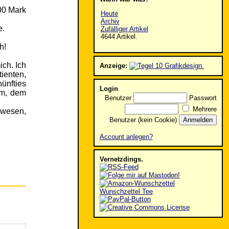
00 Mark
Heute
Archiv
e.
Zufälliger Artikel
4644 Artikel.
h!
ich. Ich
Anzeige:
ienten,
ünfties
Login
um, dem
Benutzer
Passwort
Mehrere
ewesen,
Benutzer (kein Cookie)
Account anlegen?
Vernetzdings.
Wunschzettel Tee