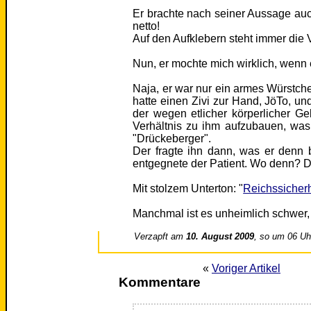
Er brachte nach seiner Aussage au
netto!
Auf den Aufklebern steht immer die 
Nun, er mochte mich wirklich, wenn e
Naja, er war nur ein armes Würstche
hatte einen Zivi zur Hand, JöTo, 
der wegen etlicher körperlicher Ge
Verhältnis zu ihm aufzubauen, was
"Drückeberger".
Der fragte ihn dann, was er den
entgegnete der Patient. Wo denn? Do
Mit stolzem Unterton: "
Reichssicher
Manchmal ist es unheimlich schwer, 
Verzapft am
10. August 2009
, so um 06 Uh
«
Voriger Artikel
Kommentare