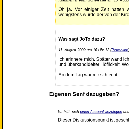
Kommentar
vom Scheff
hier am 10. Augu
Oh ja. Vor einiger Zeit hatten w
wenigstens wurde der von der Kirch
Was sagt JöTo dazu?
11. August 2009 um 16 Uhr 12 (
Permalink
Ich erinnere mich. Später wand ich
und überkandidelter Höflickeit. Wor
An dem Tag war mir schlecht.
Eigenen Senf dazugeben?
Es hilft, sich
einen Account anzulegen
und
Dieser Diskussionspunkt ist gesc