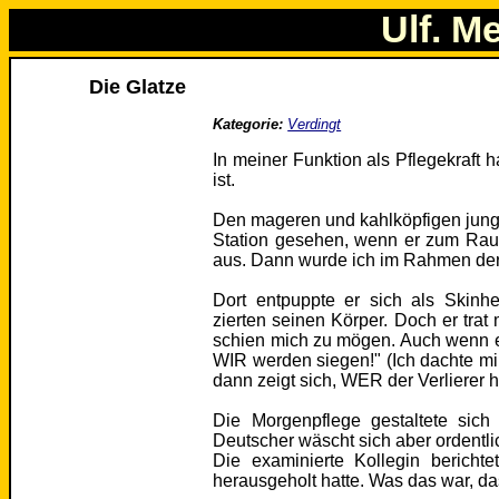
Ulf. M
Die Glatze
Kategorie:
Verdingt
In meiner Funktion als Pflegekraft
ist.
Den mageren und kahlköpfigen jung
Station gesehen, wenn er zum Rauch
aus. Dann wurde ich im Rahmen der 
Dort entpuppte er sich als Skinh
zierten seinen Körper. Doch er trat 
schien mich zu mögen. Auch wenn er z
WIR werden siegen!" (Ich dachte mi
dann zeigt sich, WER der Verlierer hie
Die Morgenpflege gestaltete sich b
Deutscher wäscht sich aber ordentli
Die examinierte Kollegin berich
herausgeholt hatte. Was das war, das