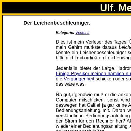
Ulf. M
Der Leichenbeschleuniger.
Kategorie:
Verkohlt
Dies ist mein Verleser des Tages:
mein Gehirn murkste daraus
Leich
könnte ein Leichenbeschleuniger s
bitte nicht mit ordinären Leichenwag
Jedenfalls bietet der Large Hadr
Einige Physiker meinen nämlich n
die
Vergangenheit
schicken oder so.
das wäre was.
Na gut, irgendwie muß er die anko
Computer mitschicken, sonst wir
deswegen hat Galilei ja gar keine 
Bedienungsanleitung mit. Daran w
verständliche Bedienungsanleitung
der Strom für den Rechner her? Al
wieder einer Bedienungsanleitung. 