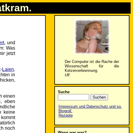
atkram.
ert
, und
um: Was
r jetzt
Der Computer ist die Rache der
Wissenschaft für die
-
Laien
.
Ketzerverbrennung.
hten in
Ulf.
chicken,
Suche
h einen
i, eben
ndliche
Impressum und Datenschutz und so.
Blogroll.
n keine
Rezepte
o kommt
türlich
ch noch
Wann war was?