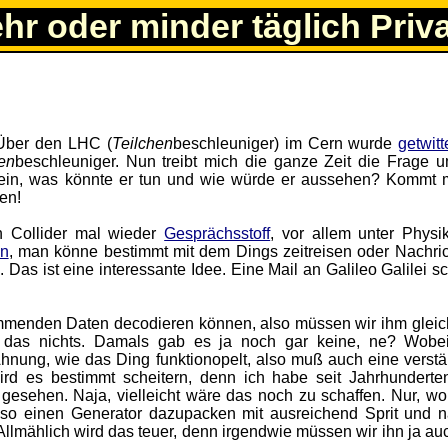
ehr oder minder täglich Priv
 Über den LHC (
Teilchen
beschleuniger) im Cern wurde
getwitt
en
beschleuniger. Nun treibt mich die ganze Zeit die Frage 
ein, was könnte er tun und wie würde er aussehen? Kommt mi
en!
on Collider mal wieder
Gesprächsstoff
, vor allem unter Physik
un
, man könne bestimmt mit dem Dings zeitreisen oder Nachric
 Das ist eine interessante Idee. Eine Mail an Galileo Galilei s
mmenden Daten decodieren können, also müssen wir ihm gleic
d das nichts. Damals gab es ja noch gar keine, ne? Wobe
Ahnung, wie das Ding funktionopelt, also muß auch eine verstä
ird es bestimmt scheitern, denn ich habe seit Jahrhunderte
 gesehen. Naja, vielleicht wäre das noch zu schaffen. Nur, w
so einen Generator dazupacken mit ausreichend Sprit und na
Allmählich wird das teuer, denn irgendwie müssen wir ihn ja au