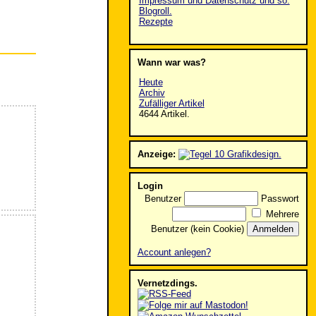
Impressum und Datenschutz und so.
Blogroll.
Rezepte
Wann war was?
Heute
Archiv
Zufälliger Artikel
4644 Artikel.
Anzeige:
Login
Benutzer
Passwort
Mehrere
Benutzer (kein Cookie)
Account anlegen?
Vernetzdings.