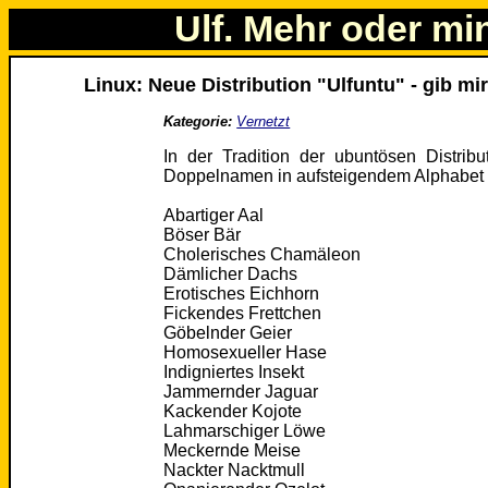
Ulf. Mehr oder mi
Linux: Neue Distribution "Ulfuntu" - gib mi
Kategorie:
Vernetzt
In der Tradition der ubuntösen Distribu
Doppelnamen in aufsteigendem Alphabet 
Abartiger Aal
Böser Bär
Cholerisches Chamäleon
Dämlicher Dachs
Erotisches Eichhorn
Fickendes Frettchen
Göbelnder Geier
Homosexueller Hase
Indigniertes Insekt
Jammernder Jaguar
Kackender Kojote
Lahmarschiger Löwe
Meckernde Meise
Nackter Nacktmull