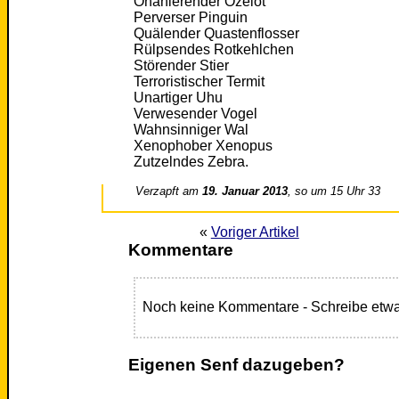
Onanierender Ozelot
Perverser Pinguin
Quälender Quastenflosser
Rülpsendes Rotkehlchen
Störender Stier
Terroristischer Termit
Unartiger Uhu
Verwesender Vogel
Wahnsinniger Wal
Xenophober Xenopus
Zutzelndes Zebra.
Verzapft am
19. Januar 2013
, so um 15 Uhr 33
«
Voriger Artikel
Kommentare
Noch keine Kommentare - Schreibe etwa
Eigenen Senf dazugeben?