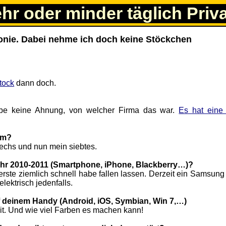
ehr oder minder täglich Priv
honie. Dabei nehme ich doch keine Stöckchen
tock
dann doch.
abe keine Ahnung, von welcher Firma das war.
Es hat eine
em?
 sechs und nun mein siebtes.
ahr 2010-2011 (Smartphone, iPhone, Blackberry…)?
 erste ziemlich schnell habe fallen lassen. Derzeit ein Samsun
lektrisch jedenfalls.
f deinem Handy (Android, iOS, Symbian, Win 7,…)
it. Und wie viel Farben es machen kann!