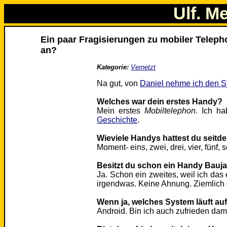
Ulf. M
Ein paar Fragisierungen zu mobiler Telep
an?
Kategorie:
Vernetzt
Na gut, von
Daniel nehme ich den S
Welches war dein erstes Handy?
Mein erstes
Mobiltelephon
. Ich h
Geschichte
.
Wieviele Handys hattest du seitd
Moment- eins, zwei, drei, vier, fünf,
Besitzt du schon ein Handy Bauj
Ja. Schon ein zweites, weil ich das
irgendwas. Keine Ahnung. Ziemlich e
Wenn ja, welches System läuft au
Android. Bin ich auch zufrieden dam