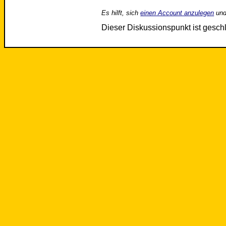
Es hilft, sich
einen Account anzulegen
und
Dieser Diskussionspunkt ist gesc