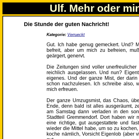
Ulf. Mehr oder mi
Die Stunde der guten Nachricht!
Kategorie:
Verrueckt
Gut. Ich habe genug gemeckert. Und? M
befreit, aber um mich zu befreien, muß 
geärgert, genervt.
Die Zeitungen sind voller unerfreuliche
reichlich ausgelassen. Und nun? Eigent
eigenes. Und der ganze Mist, der darin v
schon nachzulesen. Ich schreibe also, 
mich erfreuen.
Der ganze Umzugsmist, das Chaos, über
Ende, denn bald ist alles ausgeräumt, ze
am Samstag dann verladen in den sonn
Stadtteil Gremmendorf. Dort haben wir 
eine richtige, gut ausgestattete und f
wieder die Mittel habe, um so zu kochen
koche nämlich, Vorsicht Eigenlob (aber v