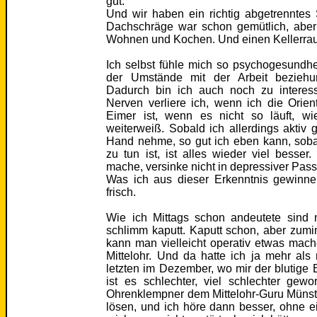
gut.
Und wir haben ein richtig abgetrenntes
Dachschräge war schon gemütlich, aber
Wohnen und Kochen. Und einen Kellerra
Ich selbst fühle mich so psychogesundhei
der Umstände mit der Arbeit beziehu
Dadurch bin ich auch noch zu interess
Nerven verliere ich, wenn ich die Orien
Eimer ist, wenn es nicht so läuft, w
weiterweiß. Sobald ich allerdings aktiv
Hand nehme, so gut ich eben kann, soba
zu tun ist, ist alles wieder viel besse
mache, versinke nicht in depressiver Passi
Was ich aus dieser Erkenntnis gewinne,
frisch.
Wie ich Mittags schon andeutete sind
schlimm kaputt. Kaputt schon, aber zumi
kann man vielleicht operativ etwas mach
Mittelohr. Und da hatte ich ja mehr als
letzten im Dezember, wo mir der blutige E
ist es schlechter, viel schlechter gew
Ohrenklempner dem Mittelohr-Guru Münster
lösen, und ich höre dann besser, ohne e