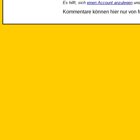
Es hilft, sich
einen Account anzulegen
und
Kommentare können hier nur von 