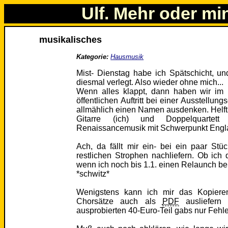
Ulf. Mehr oder mi
musikalisches
Kategorie:
Hausmusik
Mist- Dienstag habe ich Spätschicht, u
diesmal verlegt. Also wieder ohne mich...
Wenn alles klappt, dann haben wir im 
öffentlichen Auftritt bei einer Ausstellung
allmählich einen Namen ausdenken. Helft 
Gitarre (ich) und Doppelquartett 
Renaissancemusik mit Schwerpunkt Engl
Ach, da fällt mir ein- bei ein paar St
restlichen Strophen nachliefern. Ob ic
wenn ich noch bis 1.1. einen Relaunch be
*schwitz*
Wenigstens kann ich mir das Kopieren
Chorsätze auch als
PDF
ausliefern
ausprobierten 40-Euro-Teil gabs nur Fehle