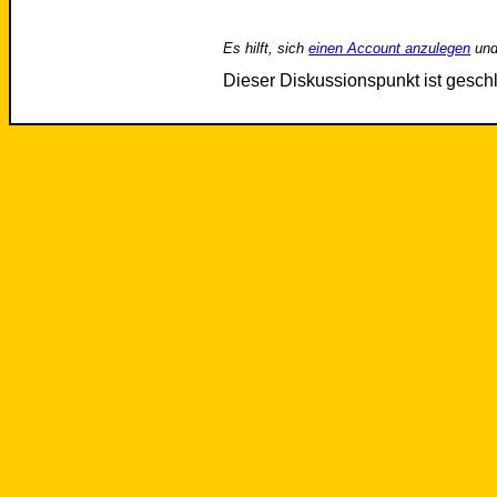
Es hilft, sich
einen Account anzulegen
und
Dieser Diskussionspunkt ist gesc