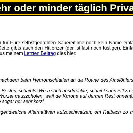
ehr oder minder täglich Priv
ch für Eure selbstgedrehten Sauereifilme noch kein Name einfä
Seite gibts auch den Hitlerizer (der ist fast noch lustiger). Ein
 aus meinem
Letzten Beitrag
dies hier:
n, nachdem baim Herrromschlaifen an da Roäne des Ainsfönfe
Besten, schaints! We a säch ausdrröckte, schaint sännvoll zo 
Worzel rrauszoholen, wail de Krrrone auf derrren Rest ohnehä
sogar nor sehr korz!
ärgendwelche Alternatäven aufzoschwatzen, om Raibach zo 