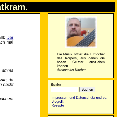
atkram.
llt:
Der
fach mal
Die Musik öffnet die Luftlöcher
des Körpers, aus denen die
bösen Geister ausziehen
können.
Athanasius Kircher
rs ämma
sain, da
n nächt
Suche
Impressum und Datenschutz und so.
machen!
Blogroll.
Rezepte