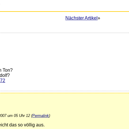
0
Nächster Artikel
»
ch Ton?
dolf?
472
2007 um 05 Uhr 12 (
Permalink
)
icht das so völlig aus.