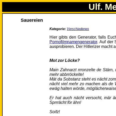
Ulf. M
Sauereien
Kategorie:
Verschiedenes
Hier gibts den Generator, falls Eu
Pornofilmnamengenerator
. Auf der 
ausprobieren. Der Hitlerizer macht
Mot zor Löcke?
Main Zahnarzt rrronzelte de Stär
mehr abbrröckelte!
Mät da Sobstanz steht es nächt zom 
nächt viel mehr zo machen als de 
ewäg halten wörde, möglächerwaise 
Er hat auch nächt versocht, mär 
Sprrrächt för ähn!
Soifz!