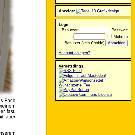
Anzeige:
Login
Benutzer
Passwort
Mehrere
Benutzer (kein Cookie)
Account anlegen?
Vernetzdings.
Wunschzettel Tee
les Fach
 meinem
r fast.
t, aber
unserem