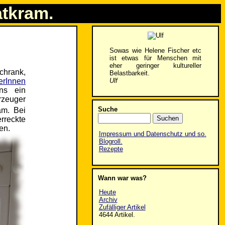
atkram.
Sowas wie Helene Fischer etc
ist etwas für Menschen mit
eher geringer kultureller
chrank,
Belastbarkeit.
Ulf
erInnen
ns ein
rzeuger
Suche
am. Bei
rreckte
en.
Impressum und Datenschutz und so.
Blogroll.
Rezepte
Wann war was?
Heute
Archiv
Zufälliger Artikel
4644 Artikel.