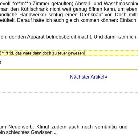
bevoll *o**m**n-Zimmer getauften) Abstell- und Waschmaschi
ss man den Kühlschrank nicht weit genug öffnen kann, um eben
ndliche Handwerker schlug einen Drehknauf vor. Doch mittl
tüftelt. Darauf hätte ich auch gleich kommen können: Einfach e
gen, der den Apparat betriebsbereit macht. Und dann kann ich 
B**l*f*ld, das wäre dann doch zu teuer gewesen!
1
Nächster Artikel
»
zum Neuerwerb. Klingt zudem auch noch vernünftig und
in schlechtes Gewissen ...