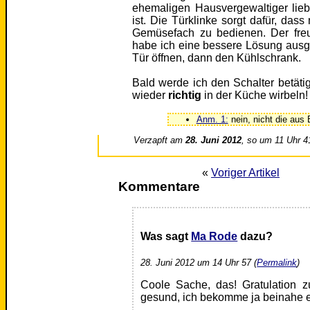
ehemaligen Hausvergewaltiger lie
ist. Die Türklinke sorgt dafür, da
Gemüsefach zu bedienen. Der freu
habe ich eine bessere Lösung ausge
Tür öffnen, dann den Kühlschrank.
Bald werde ich den Schalter betäti
wieder
richtig
in der Küche wirbeln!
Anm. 1:
nein, nicht die aus 
Verzapft am
28. Juni 2012
, so um 11 Uhr 4
«
Voriger Artikel
Kommentare
Was sagt
Ma Rode
dazu?
28. Juni 2012 um 14 Uhr 57 (
Permalink
)
Coole Sache, das! Gratulation 
gesund, ich bekomme ja beinahe e