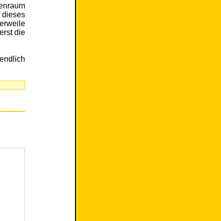
nenraum
 dieses
erweile
rst die
endlich