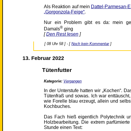
Als Reaktion auf mein
Dattel-Parmesan-E
„Gorgonzola-Feige“
.
Nur ein Problem gibt es da: mein ges
®
Damals
ging
[
Den Rest lesen
]
[ 08 Uhr 58 ] - [
Noch kein Kommentar
]
13. Februar 2022
Tütenfutter
Kategorie:
Vergangen
In der Unterstufe hatten wir „Kochen“. Da
Tütenfraß und sowas. Ich war enttäuscht, 
wie Forelle blau erzeugt, allein und selbs
Kochbuches.
Das Fach hieß eigentlich Polytechnik u
Holzbearbeitung. Die extrem parfümierte L
Stunde einen Text: