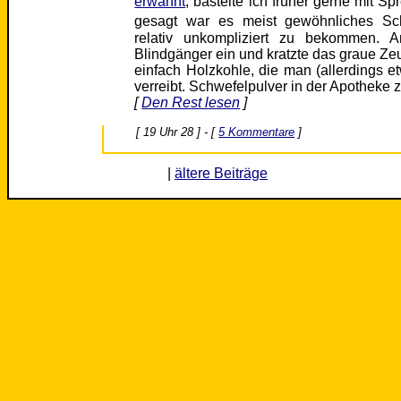
erwähnt
, bastelte ich früher gerne mit Sp
gesagt war es meist gewöhnliches Sc
relativ unkompliziert zu bekommen. 
Blindgänger ein und kratzte das graue Z
einfach Holzkohle, die man (allerdings 
verreibt. Schwefelpulver in der Apothek
[
Den Rest lesen
]
[ 19 Uhr 28 ] - [
5 Kommentare
]
|
ältere Beiträge