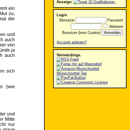
Anzeige:
mmt ein
Mut zu,
Login
mal der
Benutzer
Passwort
Mehrere
Benutzer (kein Cookie)
len und
ich auch
Account anlegen?
ker von
tünde ja
ch auch
Vernetzdings.
en sich
Wunschzettel Tee
ei (wie
tter und
er Mitte
cht nur
e graue