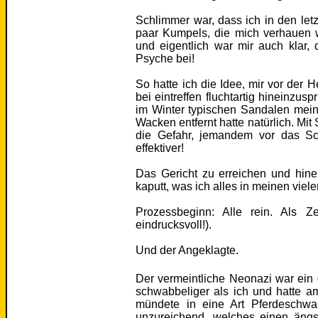
Schlimmer war, dass ich in den let
paar Kumpels, die mich verhauen 
und eigentlich war mir auch klar, 
Psyche bei!
So hatte ich die Idee, mir vor der
bei eintreffen fluchtartig hineinzus
im Winter typischen Sandalen mein
Wacken entfernt hatte natürlich. Mi
die Gefahr, jemandem vor das Sch
effektiver!
Das Gericht zu erreichen und hin
kaputt, was ich alles in meinen viel
Prozessbeginn: Alle rein. Als 
eindrucksvoll!).
Und der Angeklagte.
Der vermeintliche Neonazi war ei
schwabbeliger als ich und hatte am 
mündete in eine Art Pferdeschwan
unzureichend, welches einen ängst