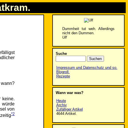
atkram.
Dummheit tut weh. Allerdings
nicht den Dummen.
Ulf
efälligst
Suche
dlicher
Impressum und Datenschutz und so.
Blogroll.
Rezepte
r wann?
Wann war was?
 keine.
Heute
h würde
Archiv
sel von
Zufälliger Artikel
4644 Artikel.
*2
zeitig