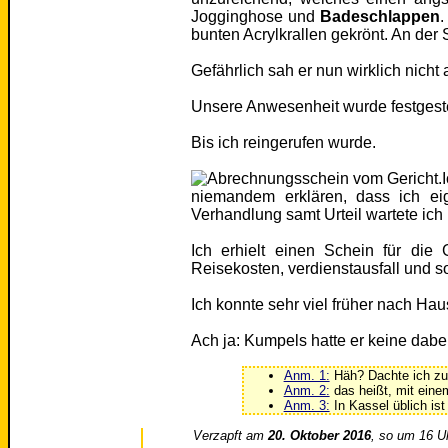
Jogginghose und
Badeschlappen
.
bunten Acrylkrallen gekrönt. An der S
Gefährlich sah er nun wirklich nicht
Unsere Anwesenheit wurde festgeste
Bis ich reingerufen wurde.
niemandem erklären, dass ich ei
Verhandlung samt Urteil wartete ich 
Ich erhielt einen Schein für di
Reisekosten, verdienstausfall und s
Ich konnte sehr viel früher nach Hau
Ach ja: Kumpels hatte er keine dabe
Anm. 1:
Häh? Dachte ich zu
Anm. 2:
das heißt, mit einem
Anm. 3:
In Kassel üblich ist 
Verzapft am
20. Oktober 2016
, so um 16 U