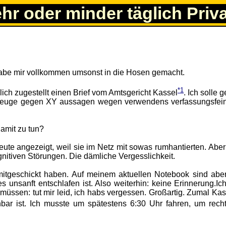
ehr oder minder täglich Priv
habe mir vollkommen umsonst in die Hosen gemacht.
*1
ch zugestellt einen Brief vom Amtsgericht Kassel
. Ich solle g
Zeuge gegen XY aussagen wegen verwendens verfassungsfein
amit zu tun?
ute angezeigt, weil sie im Netz mit sowas rumhantierten. Abe
itiven Störungen. Die dämliche Vergesslichkeit.
mitgeschickt haben. Auf meinem aktuellen Notebook sind aber
s unsanft entschlafen ist. Also weiterhin: keine Erinnerung.Ic
müssen: tut mir leid, ich habs vergessen. Großartig. Zumal Kas
bar ist. Ich musste um spätestens 6:30 Uhr fahren, um recht