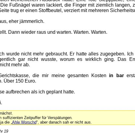
 Die Fußnägel waren lackiert, die Finger mit ziemlich langen, 
eite trug er einen Stoffbeutel, verziert mit mehreren Sicherheit
 aus, eher jämmerlich.
llt. Dann wieder raus und warten. Warten. Warten.
Ich wurde nicht mehr gebraucht. Er hatte alles zugegeben. Ich
gentlich gar nicht wusste, worum es wirklich ging. Das E
nicht mehr ab.
e Gerichtskasse, die mir meine gesamten Kosten
in bar
ersta
o. Über 150 Euro.
se aufbrechen als ich geplant hatte.
i.
nächst.
 suffizienten Zeitpuffer für Verspätungen.
ja die „
Ahle Worschd
“, aber danach sah er nicht aus.
hr 19