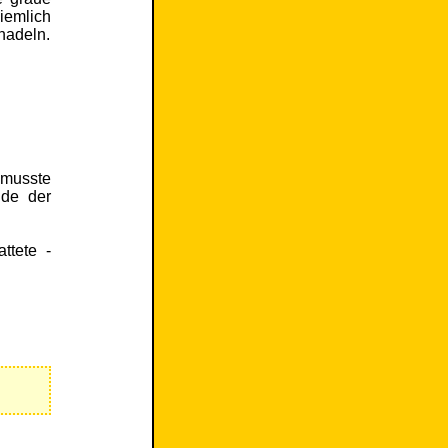
ziemlich
snadeln.
 musste
nde der
ttete -