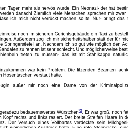
zten Tagen mehr als nervös wurde. Ein Neonazi- der hat besti
werden danach! Ziemlich viele Menschen sprachen mir zwar 
dass ich mich nicht verrückt machen sollte. Nur- bringt das 
 Heimreise noch im sicheren Gerichtsgebäude ein Taxi zu bestel
pringen. Außerdem zog ich mir sicherheitshalber statt der für m
e Springerstiefel an. Nachdem ich so gut wie möglich den Ac
t Sandalen zu rennen ist sehr schlecht. Und möglicherweise bes
ienbein treten zu müssen- das ist mit Stahlkappe natürli
einzukommen war kein Problem. Die filzenden Beamten lacht
en Hosentaschen verstaut hatte.
Zeugin außer mir noch eine Dame von der Kriminalpoliz
*3
n geradezu bedauernswertes Würstchen
. Er war groß, noch fe
Kopf rechts und links rasiert. Der breite Streifen Haare in d
z. Der Versuch eines Vollbartes verdeckte sein Milchgesi
lich-weinerlichen Ausdruck hatte. Eine rote Steppjacke, ein