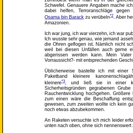
Schwefel. Genauere Angaben mache ich d
dabei helfen, Terroranschläge gegen
*2
Osama bin Barack
zu verübeln
. Aber he
Amazonien.
Ich war jung, ich war vierzehn, ich war pub
Ich wusste sehr genau, wie jemand asse
die Ohren geflogen ist. Nämlich nicht sc
weil bei diesen Unfällen auch gerne 
abgerissen werden kann. Mein Vater h
Vorraussicht?- mit entsprechenden Gesch
Üblicherweise bastelte ich mit einer S
Paketband kleinere kanonenschlagä
*3
kleinere
, und ließ sie in einer 
Sicherheitsgründen gegrabenen Grube m
Rauchentwicklung hochgehen. Größere 
zum einen wäre die Beschaffung entsp
gewesen, zum zweiten wollte ich kein g
noch etwas abzubekommen.
An Raketen versuchte ich mich leider erfo
unten nach oben, ohne sich nennenswert