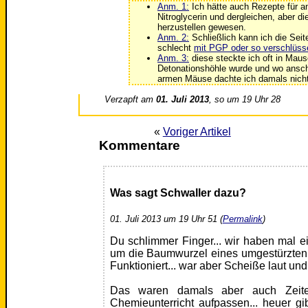
Anm. 1:
Ich hätte auch Rezepte für 
Nitroglycerin und dergleichen, aber di
herzustellen gewesen.
Anm. 2:
Schließlich kann ich die Seite
schlecht
mit PGP oder so verschlüss
Anm. 3:
diese steckte ich oft in Maus
Detonationshöhle wurde und wo anschl
armen Mäuse dachte ich damals nicht
Verzapft am
01. Juli 2013
, so um 19 Uhr 28
«
Voriger Artikel
Kommentare
Was sagt Schwaller dazu?
01. Juli 2013 um 19 Uhr 51 (
Permalink
)
Du schlimmer Finger... wir haben mal 
um die Baumwurzel eines umgestürzten 
Funktioniert... war aber Scheiße laut und
Das waren damals aber auch Zeit
Chemieunterricht aufpassen... heuer gi