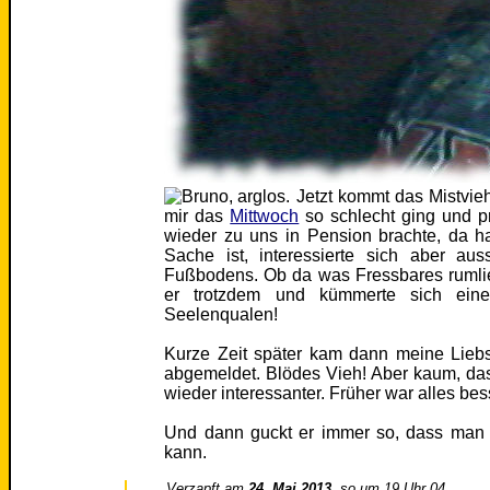
Jetzt kommt das Mistvieh
mir das
Mittwoch
so schlecht ging und p
wieder zu uns in Pension brachte, da ha
Sache ist, interessierte sich aber aus
Fußbodens. Ob da was Fressbares rumlieg
er trotzdem und kümmerte sich ei
Seelenqualen!
Kurze Zeit später kam dann meine Liebs
abgemeldet. Blödes Vieh! Aber kaum, das
wieder interessanter. Früher war alles bes
Und dann guckt er immer so, dass man i
kann.
Verzapft am
24. Mai 2013
, so um 19 Uhr 04