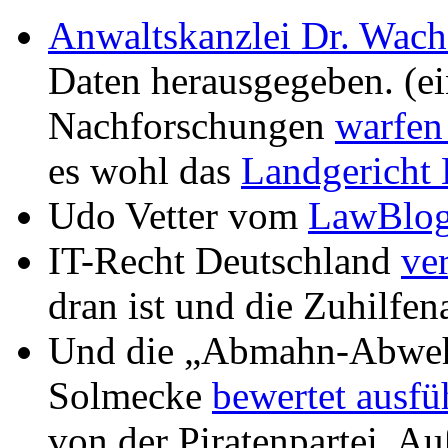
Anwaltskanzlei Dr. Wach
Daten herausgegeben. (ei
Nachforschungen
warfen
es wohl das
Landgericht
Udo Vetter vom
LawBlo
IT-Recht Deutschland
ve
dran ist und die Zuhilfen
Und die „Abmahn-Abwehr
Solmecke
bewertet ausfü
von der Piratenpartei. A