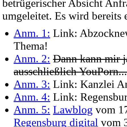
betrügerischer Absicht Anf
umgeleitet. Es wird bereits e
Anm. 1:
Link: Abzocknew
Thema!
Anm. 2:
Dann kann mir ja
ausschließlich YouPorn...
Anm. 3:
Link: Kanzlei An
Anm. 4:
Link: Regensbur
Anm. 5:
Lawblog
vom 17
Regensburg digital
vom 3