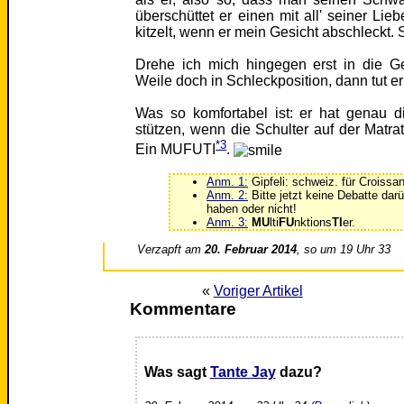
überschüttet er einen mit all' seiner Li
kitzelt, wenn er mein Gesicht abschleckt. S
Drehe ich mich hingegen erst in die G
Weile doch in Schleckposition, dann tut e
Was so komfortabel ist: er hat genau d
stützen, wenn die Schulter auf der Matrat
*3
Ein MUFUTI
.
Anm. 1:
Gipfeli: schweiz. für Croissan
Anm. 2:
Bitte jetzt keine Debatte da
haben oder nicht!
Anm. 3:
MU
lti
FU
nktions
TI
er.
Verzapft am
20. Februar 2014
, so um 19 Uhr 33
«
Voriger Artikel
Kommentare
Was sagt
Tante Jay
dazu?