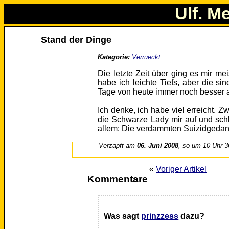
Ulf. M
Stand der Dinge
Kategorie:
Verrueckt
Die letzte Zeit über ging es mir m
habe ich leichte Tiefs, aber die s
Tage von heute immer noch besser al
Ich denke, ich habe viel erreicht. 
die Schwarze Lady mir auf und schl
allem: Die verdammten Suizidgeda
Verzapft am
06. Juni 2008
, so um 10 Uhr 3
«
Voriger Artikel
Kommentare
Was sagt
prinzzess
dazu?