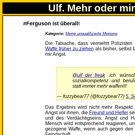
Ulf. Mehr oder mi
#Ferguson ist überall!
Kategorie:
Meine unqualifizierte Meinung
Die Tatsache, dass vermehrt Polizisten d
Waffe früher zu ziehen
als bisher, selbst 
mir Angst.
@ulf_der_freak
ich wünsch
sozialkompetenz und beruh
statt immer mehr waffen!!!
— fozzybear77 (@fozzybear77)
5. 
Das Ergebnis wird nicht mehr Respekt s
Angst vor ihnen, die
Freund und Helfer
sei
und des Verdächtigseins. Angst und H
Mensch wird entsprechend reagieren, un
gezogene Waffe, wenn auch gegen den Bo
Feindschaft.