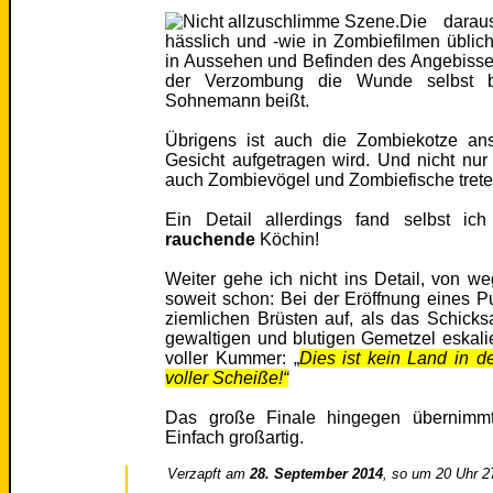
Die darau
hässlich und -wie in Zombiefilmen üblic
in Aussehen und Befinden des Angebisse
der Verzombung die Wunde selbst b
Sohnemann beißt.
Übrigens ist auch die Zombiekotze an
Gesicht aufgetragen wird. Und nicht nu
auch Zombievögel und Zombiefische treten
Ein Detail allerdings fand selbst ic
rauchende
Köchin!
Weiter gehe ich nicht ins Detail, von 
soweit schon: Bei der Eröffnung eines Puf
ziemlichen Brüsten auf, als das Schick
gewaltigen und blutigen Gemetzel eskali
voller Kummer: „
Dies ist kein Land in d
voller Scheiße!“
Das große Finale hingegen übernimmt
Einfach großartig.
Verzapft am
28. September 2014
, so um 20 Uhr 2