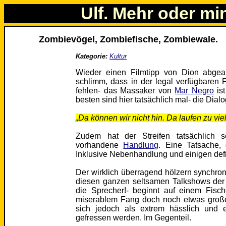
Ulf. Mehr oder mi
Zombievögel, Zombiefische, Zombiewale.
Kategorie:
Kultur
Wieder einen Filmtipp von Dion abgear
schlimm, dass in der legal verfügbaren
fehlen- das Massaker von
Mar Negro
ist
besten sind hier tatsächlich mal- die Dialo
„Da können wir nicht hin. Da laufen zu viel
Zudem hat der Streifen tatsächlich 
vorhandene
Handlung
. Eine Tatsache, 
Inklusive Nebenhandlung und einigen defi
Der wirklich überragend hölzern synchroni
diesen ganzen seltsamen Talkshows der I
die Sprecher!- beginnt auf einem Fisc
miserablem Fang doch noch etwas große
sich jedoch als extrem hässlich und e
gefressen werden. Im Gegenteil.