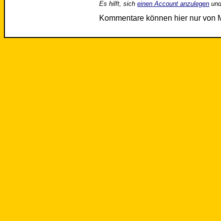
Es hilft, sich
einen Account anzulegen
und
Kommentare können hier nur von 