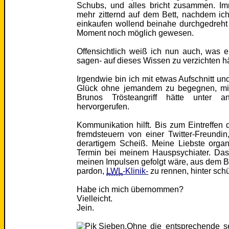
Schubs, und alles bricht zusammen. Imme
mehr zitternd auf dem Bett, nachdem i
einkaufen wollend beinahe durchgedreht
Moment noch möglich gewesen.
Offensichtlich weiß ich nun auch, was e
sagen- auf dieses Wissen zu verzichten hä
Irgendwie bin ich mit etwas Aufschnitt
Glück ohne jemandem zu begegnen, mit
Brunos Trösteangriff hätte unter 
hervorgerufen.
Kommunikation hilft. Bis zum Eintreffen
fremdsteuern von einer Twitter-Freundin
derartigem Scheiß. Meine Liebste organ
Termin bei meinem Hauspsychiater. Das 
meinen Impulsen gefolgt wäre, aus dem B
pardon,
LWL
-Klinik-
zu rennen, hinter sc
Habe ich mich übernommen?
Vielleicht.
Jein.
Ohne die entsprechende s