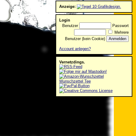
Anzeige:
Login
Benutzer
Passwort
Mehrere
Benutzer (kein Cookie)
Account anlegen?
Vernetzdings.
Wunschzettel Tee