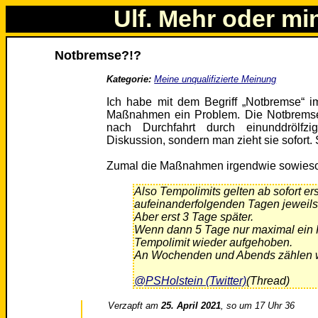
Ulf. Mehr oder mi
Notbremse?!?
Kategorie:
Meine unqualifizierte Meinung
Ich habe mit dem Begriff „Notbremse“ 
Maßnahmen ein Problem. Die Notbremse 
nach Durchfahrt durch einunddrölfz
Diskussion, sondern man zieht sie sofort.
Zumal die Maßnahmen irgendwie sowieso e
Also Tempolimits gelten ab sofort er
aufeinanderfolgenden Tagen jeweils
Aber erst 3 Tage später.
Wenn dann 5 Tage nur maximal ein K
Tempolimit wieder aufgehoben.
An Wochenden und Abends zählen w
@PSHolstein (Twitter)
(Thread)
Verzapft am
25. April 2021
, so um 17 Uhr 36