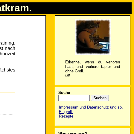
atkram.
raining,
ist nach
honzeit
Erkenne, wenn du verloren
hast, und verliere tapfer und
nächstes
ohne Groll.
Ulf
Suche
Impressum und Datenschutz und so.
Blogroll.
Rezepte
Wann war was?