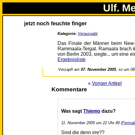
Ulf. M
jetzt noch feuchte finger
Kategorie:
Verausgabt
Das Finale der Männer beim New-Y
Rammaala-Tergat. Ramaala brach
von Berlin 2003, siegte... um eine 
Ergebnisliste
Verzapft am
07. November 2005
, so um 08
«
Voriger Artikel
Kommentare
Was sagt
Thiemo
dazu?
11. November 2005 um 22 Uhr 49 (
Permal
Sind die denn irre??