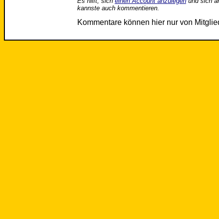
Es hilft, sich
einen Account anzulegen
und sich a
kannste auch kommentieren.
Kommentare können hier nur von Mitgli