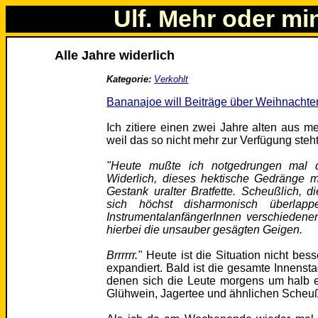
Ulf. Mehr oder mi
Alle Jahre widerlich
Kategorie:
Verkohlt
Bananajoe will Beiträge über Weihnachte
Ich zitiere einen zwei Jahre alten aus 
weil das so nicht mehr zur Verfügung steht
"Heute mußte ich notgedrungen mal d
Widerlich, dieses hektische Gedränge m
Gestank uralter Bratfette. Scheußlich, 
sich höchst disharmonisch überlappe
InstrumentalanfängerInnen verschiedene
hierbei die unsauber gesägten Geigen.
Brrrrrr."
Heute ist die Situation nicht bes
expandiert. Bald ist die gesamte Innensta
denen sich die Leute morgens um halb el
Glühwein, Jagertee und ähnlichen Scheuß