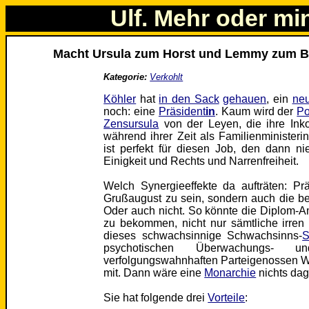
Ulf. Mehr oder mi
Macht Ursula zum Horst und Lemmy zum B
Kategorie:
Verkohlt
Köhler
hat
in den Sack
gehauen
, ein
ne
noch: eine
Präsident
in
. Kaum wird der
Po
Zensursula
von der Leyen, die ihre In
während ihrer Zeit als Familienministerin
ist perfekt für diesen Job, den dann 
Einigkeit und Rechts und Narrenfreiheit.
Welch Synergieeffekte da aufträten: Pr
Grußaugust zu sein, sondern auch die 
Oder auch nicht. So könnte die Diplom-A
zu bekommen, nicht nur sämtliche irren Z
dieses schwachsinnige Schwachsinns-
S
psychotischen Überwachungs- un
verfolgungswahnhaften Parteigenossen W
mit. Dann wäre eine
Monarchie
nichts da
Sie hat folgende drei
Vorteile
: