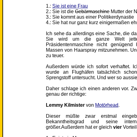
1.:
Sie ist eine Frau
2.: Sie ist die
Gebärmaschine
Mutter der N
3.: Sie kommt aus einer Politikerdynastie
4.: Sie hat nur ganz kurz einigermaßen ehr
Ich sehe da allerdings eine Sache, die da
Sie wird um die ganze Welt jett
Präsidentenmaschine nicht genügend K
Massen von Haarspray mitzunehmen. Und
zu teuer.
Außerdem würde ich sofort verhaftet. 
wurde an Flughäfen tatsächlich scho
Sprengstoff untersucht. Und wer so aussieh
Daher schlage ich einen anderen vor. Zw
genau der richtige:
Lemmy Kilmister
von
Motörhead
.
Dieser müßte zwar erstmal eingeb
Bekanntheitsgrad und seine interna
größer.Außerdem hat er gleich
vier
Vorteil