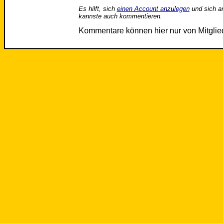
Es hilft, sich
einen Account anzulegen
und sich a
kannste auch kommentieren.
Kommentare können hier nur von Mitgli