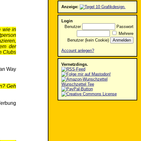
Anzeige:
Login
Benutzer
Passwort
h wie in
Mehrere
tperson
Benutzer (kein Cookie)
zieren,
nem der
Account anlegen?
n Clubs
Vernetzdings.
ican Way
Wunschzettel Tee
en? Geh
Werbung