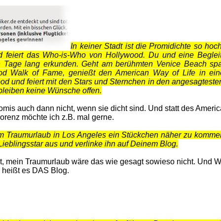
In keiner Stadt ist die Promidichte so hoc
und feiert das Who-is-Who von Hollywood. Du und eine Beglei
n Tage lang erkunden. Geht am berühmten Venice Beach spa
ood Walk of Fame, genießt den American Way of Life in ei
od und feiert mit den Stars und Sternchen in den angesagteste
 bleiben keine Wünsche offen.
omis auch dann nicht, wenn sie dicht sind. Und statt des Amer
 Florenz möchte ich z.B. mal gerne.
m Traumurlaub in Los Angeles ein Stückchen näher zu komm
Lieblingsstar aus und verlinke ihn auf Deinem Blog.
t, mein Traumurlaub wäre das wie gesagt sowieso nicht. Und 
m heißt es DAS Blog.