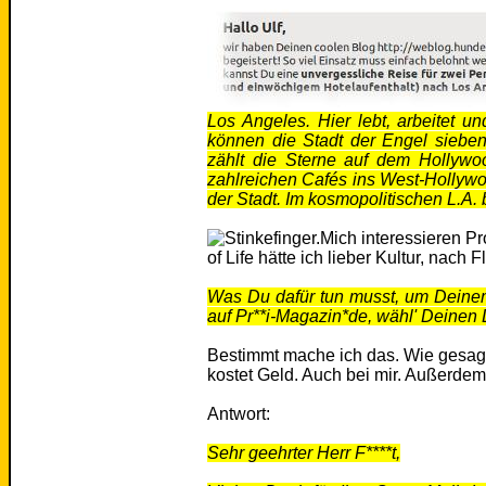
Los Angeles. Hier lebt, arbeitet 
können die Stadt der Engel siebe
zählt die Sterne auf dem Hollyw
zahlreichen Cafés ins West-Hollywo
der Stadt. Im kosmopolitischen L.A.
Mich interessieren Pr
of Life hätte ich lieber Kultur, nach
Was Du dafür tun musst, um Deine
auf Pr**i-Magazin*de, wähl' Deinen 
Bestimmt mache ich das. Wie gesag
kostet Geld. Auch bei mir. Außerde
Antwort:
Sehr geehrter Herr F****t,