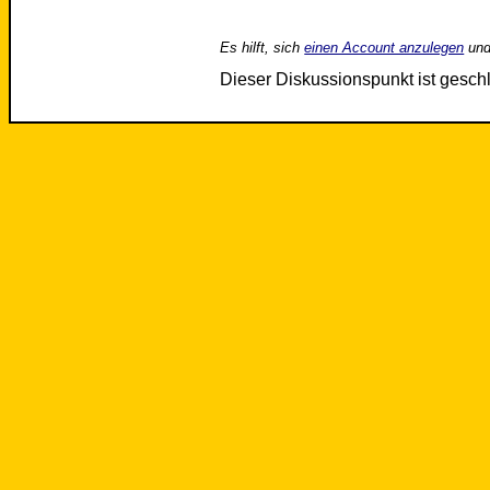
Es hilft, sich
einen Account anzulegen
und
Dieser Diskussionspunkt ist gesc