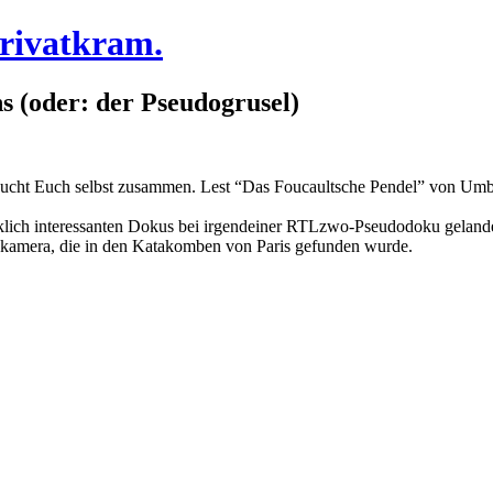
Privatkram.
ns (oder: der Pseudogrusel)
sucht Euch selbst zusammen. Lest “Das Foucaultsche Pendel” von Umber
irklich interessanten Dokus bei irgendeiner RTLzwo-Pseudodoku geland
deokamera, die in den Katakomben von Paris gefunden wurde.