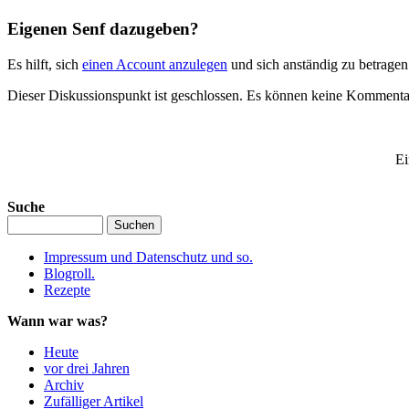
Eigenen Senf dazugeben?
Es hilft, sich
einen Account anzulegen
und sich anständig zu betrage
Dieser Diskussionspunkt ist geschlossen. Es können keine Komment
Ei
Suche
Impressum und Datenschutz und so.
Blogroll.
Rezepte
Wann war was?
Heute
vor drei Jahren
Archiv
Zufälliger Artikel