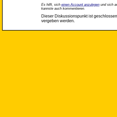
Es hilft, sich
einen Account anzulegen
und sich a
kannste auch kommentieren.
Dieser Diskussionspunkt ist geschloss
vergeben werden.