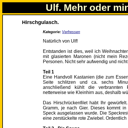
Ulf. Mehr oder mi
Hirschgulasch.
Kategorie:
Verfressen
Natürlich von Ulf!
Entstanden ist dies, weil ich Weihnachte
mit glasierten Maronen (nicht mein Rez
Personen. Nicht sehr aufwendig und nicht s
Teil 1
Eine Handvoll Kastanien (die zum Essen
Seite schlitzen und ca. sechs Minu
anschließend kühlt die verbrannten
netterweise wie Kleinhirn aus, deshalb wü
Das Hirschrückenfilet habt Ihr gewürf
Gramm, je nach Gier. Dieses kommt in d
Speck ausgelassen wurde. Die Speckres
eine zerstückelte rote Zwiebel. Ordentlich