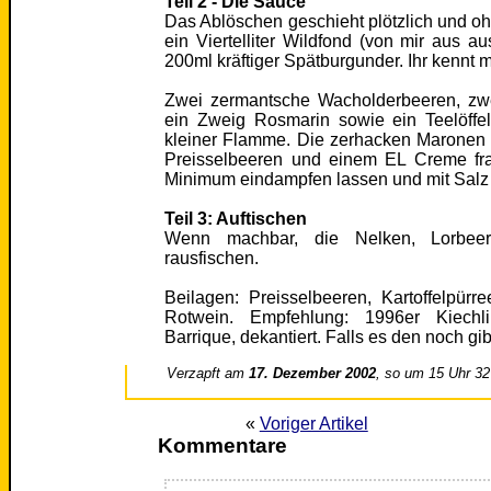
Teil 2 - Die Sauce
Das Ablöschen geschieht plötzlich und oh
ein Viertelliter Wildfond (von mir aus 
200ml kräftiger Spätburgunder. Ihr kennt m
Zwei zermantsche Wacholderbeeren, zwe
ein Zweig Rosmarin sowie ein Teelöffe
kleiner Flamme. Die zerhacken Maronen d
Preisselbeeren und einem EL Creme fra
Minimum eindampfen lassen und mit Salz
Teil 3: Auftischen
Wenn machbar, die Nelken, Lorbeer
rausfischen.
Beilagen: Preisselbeeren, Kartoffelpürre
Rotwein. Empfehlung: 1996er Kiechli
Barrique, dekantiert. Falls es den noch gibt
Verzapft am
17. Dezember 2002
, so um 15 Uhr 32
«
Voriger Artikel
Kommentare