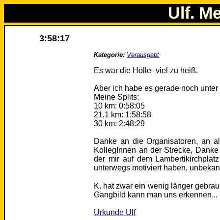
Ulf. M
3:58:17
Kategorie:
Verausgabt
Es war die Hölle- viel zu heiß.
Aber ich habe es gerade noch unter 
Meine Splits:
10 km: 0:58:05
21,1 km: 1:58:58
30 km: 2:48:29
Danke an die Organisatoren, an a
KollegInnen an der Strecke, Danke
der mir auf dem Lambertikirchplat
unterwegs motiviert haben, unbekan
K. hat zwar ein wenig länger gebrau
Gangbild kann man uns erkennen...
Urkunde Ulf