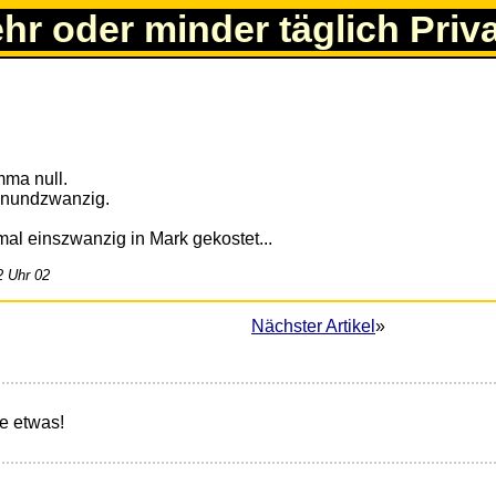
ehr oder minder täglich Priv
mma null.
eunundzwanzig.
al einszwanzig in Mark gekostet...
2 Uhr 02
Nächster Artikel
»
e etwas!